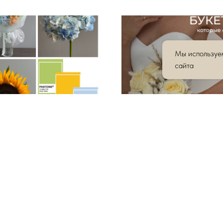
Мы используем
сайта
оже умеют говорить:
Заказать букет невесты в
ные сочетания и палитры
Чебоксарах — стильная св
 в интернет-магазине
флористика от «Фиалки»
а» Чебоксары
Букет невесты — это не просто цв
 как палитры Pantone вдохновляют
момент, который останется в исто
ние стильных букетов. От нежной
вашего «Да». Вы можете заказать
и до смелых контрастов —
свадебный букет на заказ или выб
 своё идеальное сочетание и
готовое решение из коллекции 20
 цветы в «Фиалке».
Изучайте каталог и заказывайте с
доставкой по Чебоксарам.