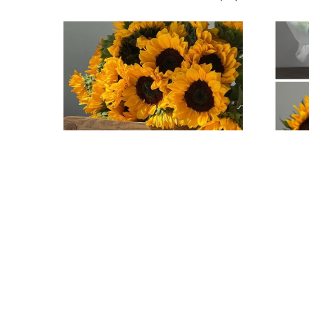
Сезон подсолнухов в «Фиалке»:
Цвета т
солнечные букеты и свежие цветы с
цветоч
доставкой по Чебоксарам
Pantone
«Фиалк
Сезон подсолнухов открыт! Купить
подсолнухи и другие цветы в Чебоксарах
Узнайте,
можно прямо сейчас. Заходите на fialka-
на созда
buket.ru, оформляйте заказ!
романтик
выберите
закажите