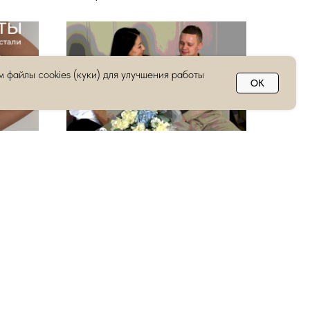
 файлы cookies (куки) для улучшения работы
OK
Купить цветы в Чебоксарах ко Дню
адебная
семьи, любви и верности —
доставка круглосуточно, 23
филиала
еты, а
рии
Купить цветы в Чебоксарах с доставкой
 стильный
круглосуточно — легко с сетью «Фиалка»
рать
ко Дню семьи, любви и верности.
26.
Выбирайте из огромного каталога
монобукетов, композиций и составных
букетов в 23 филиалах по Чувашии.