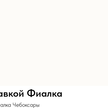
тавкой Фиалка
иалка Чебоксары