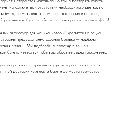
флористы стараются максимально точно повторять букеты
нены на схожие, при отсутствии необходимого цветка, по
я букет, вы указываете нам свои пожелания в составе,
ерем для вас букет и обязательно направим итоговое фото!
ный аксессуар для жениха, который крепится на лацкан
 стороны предусмотрена удобная булавка — надёжно
еждения ткани. Мы подберём аксессуар в точном
кой букета невесты, чтобы ваш образ выглядел гармонично.
умка-переноска с ручками внутри которого расположен
ктичной доставки комплекта букета до места торжества.