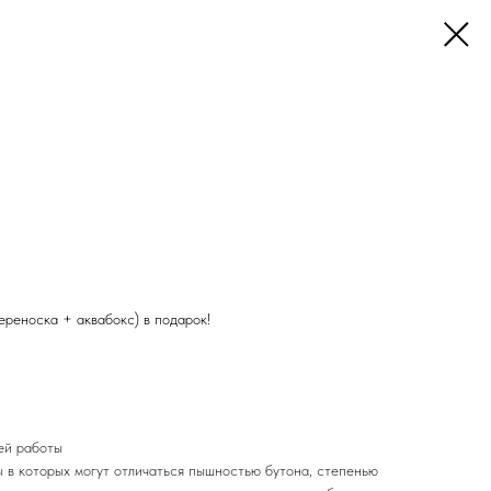
ереноска + аквабокс) в подарок!
ей работы
ы в которых могут отличаться пышностью бутона, степенью