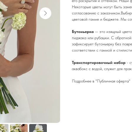
его раскрытия и оттенком. Наши 
Некоторые цветы могут быть заме
согласованию с заказчиком.Выбира
цветовой гамме и бюджете. Мы соб
Бутоньерка
— это изящный цветоч
пиджака или рубашки. С обратной
зафиксирует бутоньерку без повр
соответствии с гаммой и стилисти
Транспортировочный набор
- с
аквабокс с водой, служит для пра
Подробнее в "Публичная оферта"