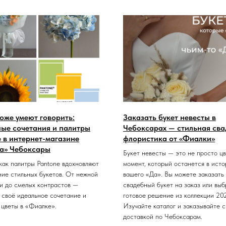
оже умеют говорить:
Заказать букет невесты в
ные сочетания и палитры
Чебоксарах — стильная св
 в интернет-магазине
флористика от «Фиалки»
а» Чебоксары
Букет невесты — это не просто цв
 как палитры Pantone вдохновляют
момент, который останется в исто
ние стильных букетов. От нежной
вашего «Да». Вы можете заказать
и до смелых контрастов —
свадебный букет на заказ или выб
 своё идеальное сочетание и
готовое решение из коллекции 20
 цветы в «Фиалке».
Изучайте каталог и заказывайте с
доставкой по Чебоксарам.