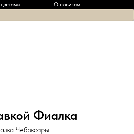
ПОДАРКИ
 цветами
Оптовикам
Купить цветы Чебоксары полный каталог букетов и
подарков с бесплатной доставкой
тавкой Фиалка
иалка Чебоксары