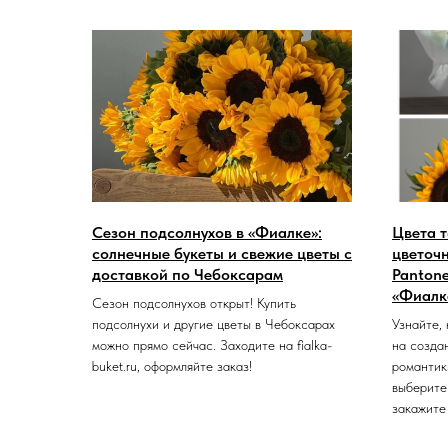
Сезон подсолнухов в «Фиалке»:
Цвета т
солнечные букеты и свежие цветы с
цветоч
доставкой по Чебоксарам
Pantone
«Фиалк
Сезон подсолнухов открыт! Купить
подсолнухи и другие цветы в Чебоксарах
Узнайте,
можно прямо сейчас. Заходите на fialka-
на созда
buket.ru, оформляйте заказ!
романтик
выберите
закажите