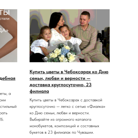
Купить цветы в Чебоксарах ко Дню
адебная
семьи, любви и верности —
доставка круглосуточно, 23
филиала
еты, а
рии
Купить цветы в Чебоксарах с доставкой
 стильный
круглосуточно — легко с сетью «Фиалка»
рать
ко Дню семьи, любви и верности.
26.
Выбирайте из огромного каталога
монобукетов, композиций и составных
букетов в 23 филиалах по Чувашии.