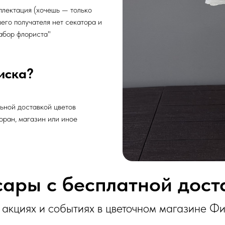
плектация (хочешь — только
шего получателя нет секатора и
абор флориста"
иска?
льной доставкой цветов
торан, магазин или иное
ары с бесплатной дос
акциях и событиях в цветочном магазине Ф