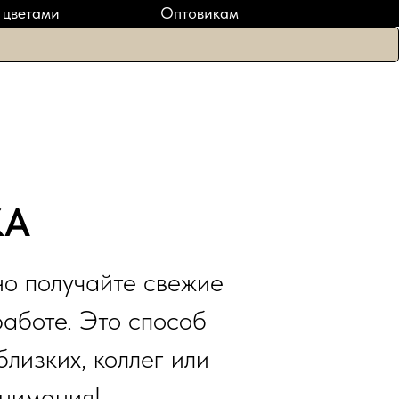
ПОДАРКИ
 цветами
Оптовикам
КА
но получайте свежие
работе. Это способ
близких, коллег или
внимания!