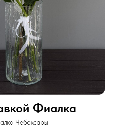
тавкой Фиалка
иалка Чебоксары